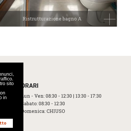
Ristrutturazione bagno A
nnunci,
affico.
tro sito
ORARI
con
Lun - Ven: 08:30 - 12:30 | 13:30 - 17:30
o in
Sabato: 08:30 - 12:30
Domenica: CHIUSO
tto