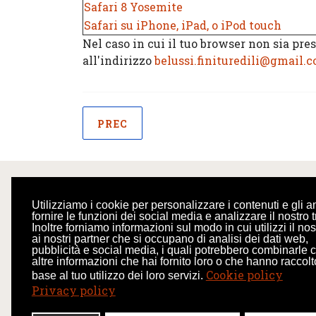
Safari 8 Yosemite
Safari su iPhone, iPad, o iPod touch
Nel caso in cui il tuo browser non sia pr
all'indirizzo
belussi.finituredili@gmail.
ARTICOLO PRECEDENTE: PRIVACY P
PREC
Utilizziamo i cookie per personalizzare i contenuti e gli a
fornire le funzioni dei social media e analizzare il nostro tr
Inoltre forniamo informazioni sul modo in cui utilizzi il nos
CONTATTI
ai nostri partner che si occupano di analisi dei dati web,
pubblicità e social media, i quali potrebbero combinarle 
Via Cavour, 16/C
altre informazioni che hai fornito loro o che hanno raccolt
Cookie policy
28040 Mezzomerico NO
base al tuo utilizzo dei loro servizi.
Privacy policy
+39 340 2530807