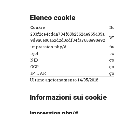
Elenco cookie
Cookie
D
203f2ce4cd4a734f68b25624e965435a
ww
9d9a0e06a62d2d0cdf04fa7688e90e92
impression.php/#
fa
i/jot
tw
NID
go
OGP
go
1P_JAR
go
Ultimo aggiornamento 14/05/2018
Informazioni sui cookie
impression.php/#