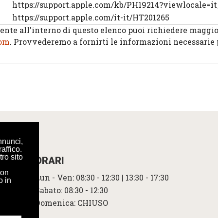
https://support.apple.com/kb/PH19214?viewlocale=it
https://support.apple.com/it-it/HT201265
esente all'interno di questo elenco puoi richiedere magg
com
. Provvederemo a fornirti le informazioni necessarie
OLICY
nnunci,
affico.
tro sito
ORARI
con
Lun - Ven: 08:30 - 12:30 | 13:30 - 17:30
o in
Sabato: 08:30 - 12:30
Domenica: CHIUSO