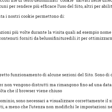
ccoli file di testo denominati “cookie” salvati nelle dir
lcuni per rendere più efficace l’uso del Sito, altri per abi
a i nostri cookie permettono di:
mazioni più volte durante la visita quali ad esempio nome
 contenuti forniti da belussifinituredili.it per ottimizzar
retto funzionamento di alcune sezioni del Sito. Sono di d
wser non vengono distrutti ma rimangono fino ad una dat
olta che il browser viene chiuso
ominio, sono necessari a visualizzare correttamente il sito
ti, a meno che l’utenza non modifichi le impostazioni nel